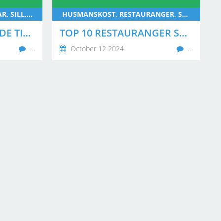
HUSMANSKOST, KÖTTBULLAR, SILL, PYTTIPANNA
HUSMANSKOST, RESTAURANGER, STOCKHOLM
EN NYBÖRJARES GUIDE TILL HUSMANSKOST: VAD DU BÖR PRÖVA I STOCKHOLM
TOP 10 RESTAURANGER SOM SERVERAR ÄKTA HUSMANSKOST I STOCKHOLM
…
October 12 2024
…