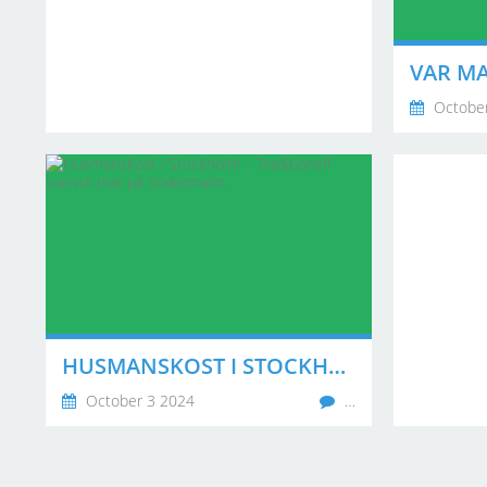
October
HUSMANSKOST I STOCKHOLM – TRADITIONELL SVENSK MAT PÅ SÖDERMALM
October 3 2024
…