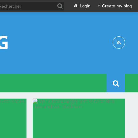
Login
+
Create my blog
G